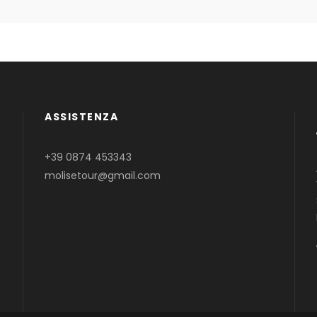
ASSISTENZA
+39 0874 453343
molisetour@gmail.com