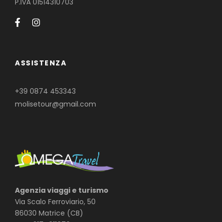
P.IVA 01514310703
ASSISTENZA
+39 0874 453343
molisetour@gmail.com
Agenzia viaggi e turismo
Via Scalo Ferroviario, 50
86030 Matrice (CB)