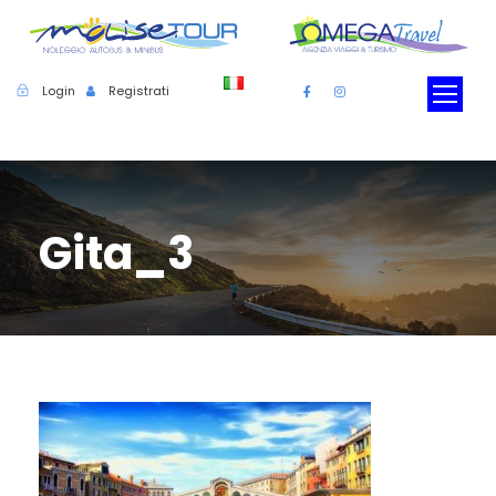
Login
Registrati
Gita_3