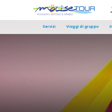
bool(false)
Servizi
Viaggi di gruppo
I