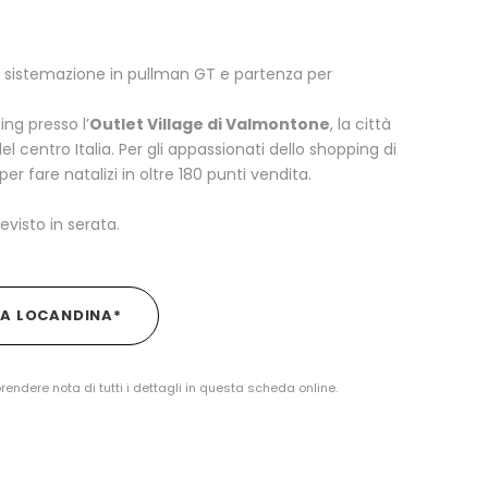
a, sistemazione in pullman GT e partenza per
ing presso l’
Outlet Village di Valmontone
, la città
el centro Italia. Per gli appassionati dello shopping di
er fare natalizi in oltre 180 punti vendita.
evisto in serata.
LA LOCANDINA*
prendere nota di tutti i dettagli in questa scheda online.