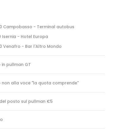
30 Campobasso - Terminal autobus
0 Isernia - Hotel Europa
0 Venafro - Bar l'Altro Mondo
o in pullman GT
 non alla voce "la quota comprende"
 del posto sul pullman €5
no