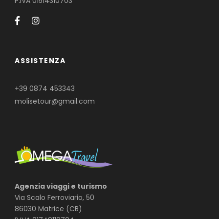
P.IVA 01514310703
ASSISTENZA
+39 0874 453343
molisetour@gmail.com
Agenzia viaggi e turismo
Via Scalo Ferroviario, 50
86030 Matrice (CB)