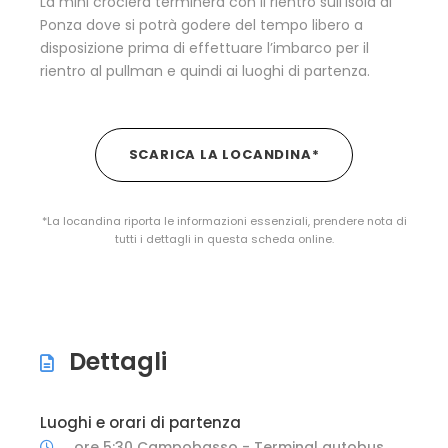
La mini crociera terminerà con il rientro sull’isola di
Ponza dove si potrà godere del tempo libero a
disposizione prima di effettuare l’imbarco per il
rientro al pullman e quindi ai luoghi di partenza.
SCARICA LA LOCANDINA*
*La locandina riporta le informazioni essenziali, prendere nota di
tutti i dettagli in questa scheda online.
Dettagli
Luoghi e orari di partenza
ore 5:30 Campobasso - Terminal autobus