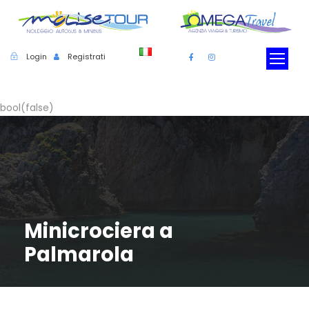
Login
Registrati
bool(false)
Minicrociera a
Palmarola