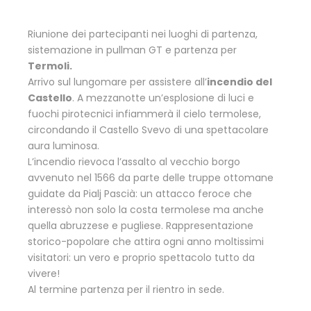
Riunione dei partecipanti nei luoghi di partenza,
sistemazione in pullman GT e partenza per
Termoli.
Arrivo sul lungomare per assistere all’
incendio del
Castello
. A mezzanotte un’esplosione di luci e
fuochi pirotecnici infiammerà il cielo termolese,
circondando il Castello Svevo di una spettacolare
aura luminosa.
L’incendio rievoca l’assalto al vecchio borgo
avvenuto nel 1566 da parte delle truppe ottomane
guidate da Pialj Pascià: un attacco feroce che
interessò non solo la costa termolese ma anche
quella abruzzese e pugliese. Rappresentazione
storico-popolare che attira ogni anno moltissimi
visitatori: un vero e proprio spettacolo tutto da
vivere!
Al termine partenza per il rientro in sede.