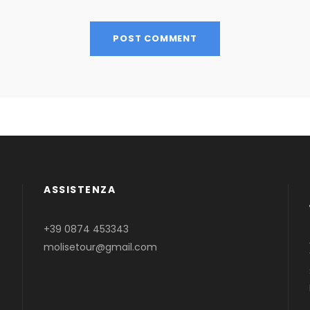
ASSISTENZA
+39 0874 453343
molisetour@gmail.com