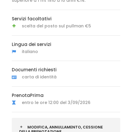
superiore a 1 mt fino a 10 anni €14.
Servizi facoltativi
scelta del posto sul pullman €5
Lingua dei servizi
italiano
Documenti richiesti
carta di identità
PrenotaPrima
entro le ore 12:00 del 3/09/2026
MODIFICA, ANNULLAMENTO, CESSIONE
DELLA PRENOTAZIONE