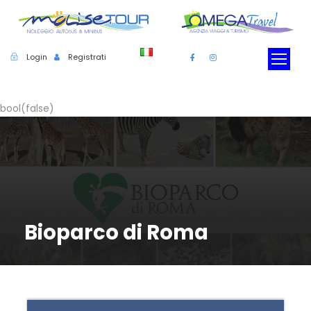
Login
Registrati
bool(false)
Bioparco di Roma