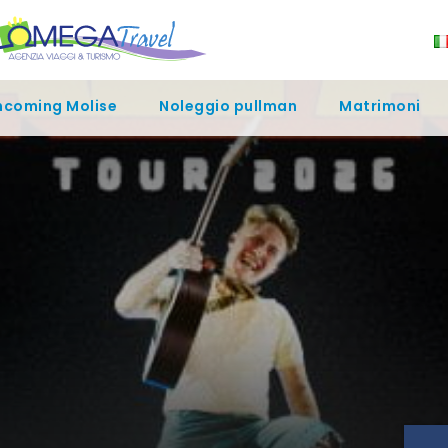
ncoming Molise
Noleggio pullman
Matrimoni