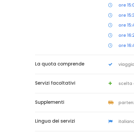
ore 15:
ore 15
ore 15:
ore 16:
ore 16:
La quota comprende
viaggi
Servizi facoltativi
scelta
Supplementi
parten
Lingua dei servizi
italian