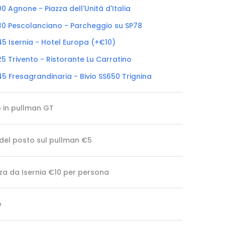
00 Agnone - Piazza dell'Unità d'Italia
:30 Pescolanciano - Parcheggio su SP78
45 Isernia - Hotel Europa (+€10)
25 Trivento - Ristorante Lu Carratino
45 Fresagrandinaria - Bivio SS650 Trignina
o in pullman GT
 del posto sul pullman €5
za da Isernia €10 per persona
o