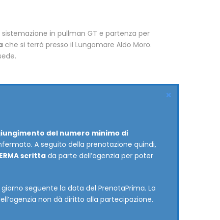
a, sistemazione in pullman GT e partenza per
a
che si terrà presso il Lungomare Aldo Moro.
sede.
iungimento del numero minimo di
fermato. A seguito della prenotazione quindi,
RMA scritta
da parte dell’agenzia per poter
il giorno seguente la data del PrenotaPrima. La
’agenzia non dà diritto alla partecipazione.