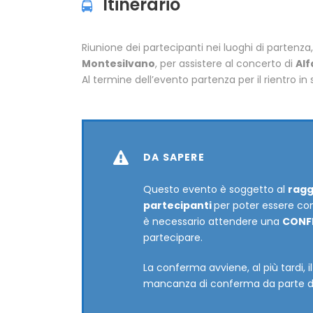
Itinerario
Riunione dei partecipanti nei luoghi di partenz
Montesilvano
, per assistere al concerto di
Alf
Al termine dell’evento partenza per il rientro in 
DA SAPERE
Questo evento è soggetto al
ragg
partecipanti
per poter essere con
è necessario attendere una
CONFE
partecipare.
La conferma avviene, al più tardi, 
mancanza di conferma da parte dell