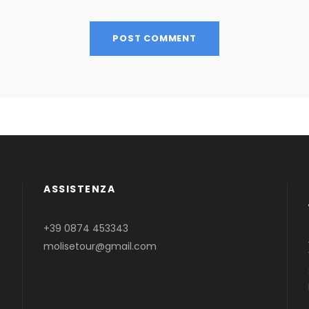
ASSISTENZA
+39 0874 453343
molisetour@gmail.com