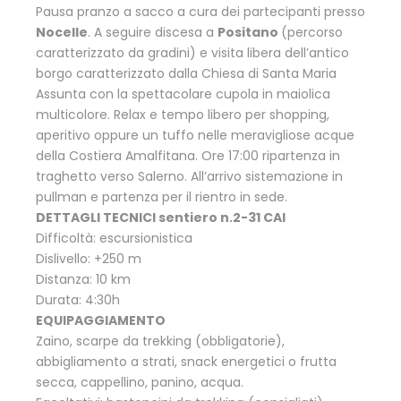
Pausa pranzo a sacco a cura dei partecipanti presso
Nocelle
. A seguire discesa a
Positano
(percorso
caratterizzato da gradini) e visita libera dell’antico
borgo caratterizzato dalla Chiesa di Santa Maria
Assunta con la spettacolare cupola in maiolica
multicolore. Relax e tempo libero per shopping,
aperitivo oppure un tuffo nelle meravigliose acque
della Costiera Amalfitana. Ore 17:00 ripartenza in
traghetto verso Salerno. All’arrivo sistemazione in
pullman e partenza per il rientro in sede.
DETTAGLI TECNICI sentiero n.2-31 CAI
Difficoltà: escursionistica
Dislivello: +250 m
Distanza: 10 km
Durata: 4:30h
EQUIPAGGIAMENTO
Zaino, scarpe da trekking (obbligatorie),
abbigliamento a strati, snack energetici o frutta
secca, cappellino, panino, acqua.