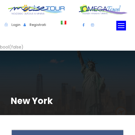
Login
Registrati
bool(false)
New York