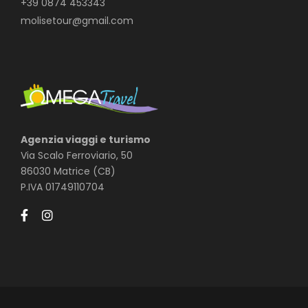
+39 0874 453343
molisetour@gmail.com
Agenzia viaggi e turismo
Via Scalo Ferroviario, 50
86030 Matrice (CB)
P.IVA 01749110704