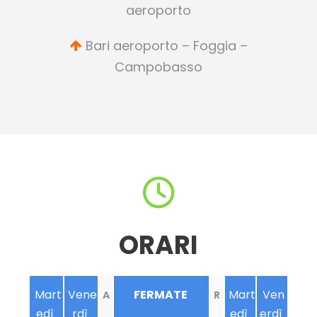
aeroporto
Bari aeroporto – Foggia –
Campobasso
ORARI
Mart
Vene
FERMATE
Mart
Ven
A
R
edì
rdì
edì
erdì