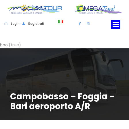
Login
Registrati
bool(true)
Campobasso – Foggia –
Bari aeroporto A/R