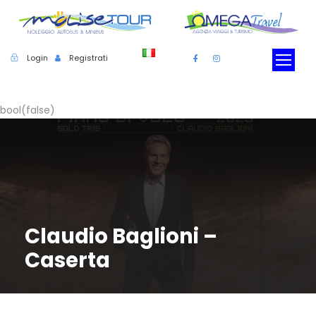
Login
Registrati
bool(false)
Claudio Baglioni –
Caserta