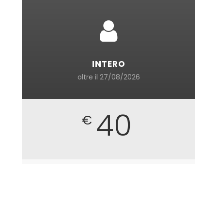
INTERO
oltre il 27/08/2026
40
€