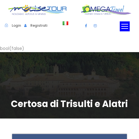
Login
Registrati
bool(false)
Certosa di Trisulti e Alatri