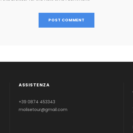
ASSISTENZA
+39 0874 453343
molisetour@gmail.com